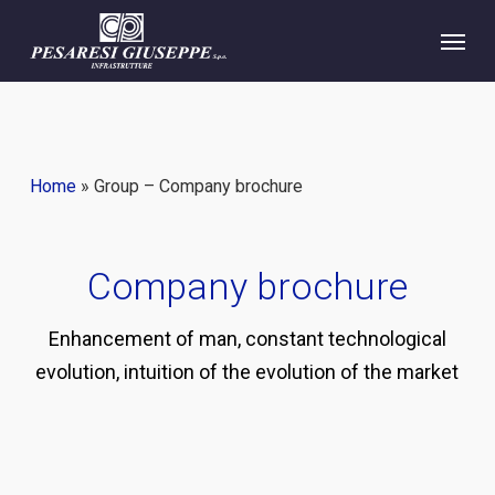
Skip
Menu
to
main
content
Home
»
Group – Company brochure
Company brochure
Enhancement of man, constant technological
evolution, intuition of the evolution of the market