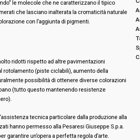
C
endo” le molecole che ne caratterizzano il tipico
A
erati che lasciano inalterata la cromaticità naturale
A
colorazione con l’aggiunta di pigmenti.
A
T
S
C
olto ridotti rispetto ad altre pavimentazioni
l rotolamento (piste ciclabili), aumento della
ralmente possibilità di ottenere diverse colorazioni
rbano (tutto questo mantenendo resistenze
ero).
’assistenza tecnica particolare dalla produzione alla
izzati hanno permesso alla Pesaresi Giuseppe S.p.a.
r garantire un’opera a perfetta regola d’arte.