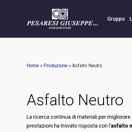
Skip
to
Gruppo
main
content
Home
»
Produzione
»
Asfalto Neutro
Asfalto Neutro
La ricerca continua di materiali per migliorar
prestazioni ha trovato risposta con l’
asfalto 