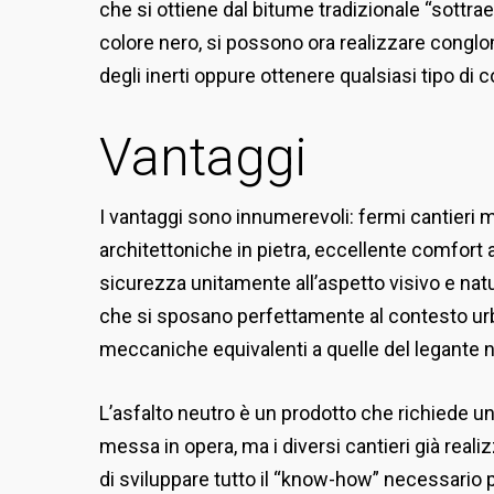
che si ottiene dal bitume tradizionale “sottra
colore nero, si possono ora realizzare conglom
degli inerti oppure ottenere qualsiasi tipo di 
Vantaggi
I vantaggi sono innumerevoli: fermi cantieri m
architettoniche in pietra, eccellente comfort a
sicurezza unitamente all’aspetto visivo e natu
che si sposano perfettamente al contesto u
meccaniche equivalenti a quelle del legante n
L’asfalto neutro è un prodotto che richiede un
messa in opera, ma i diversi cantieri già real
di sviluppare tutto il “know-how” necessario pe