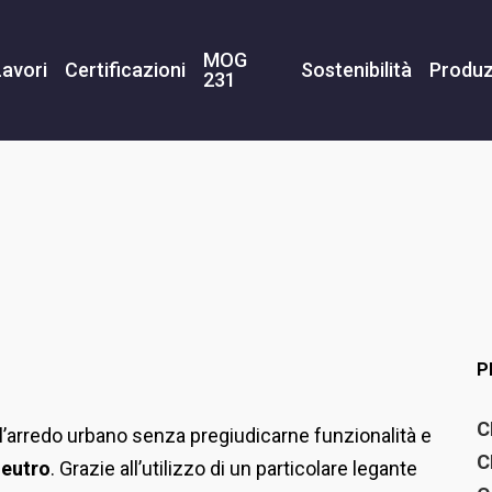
MOG
Lavori
Certificazioni
Sostenibilità
Produz
231
P
C
e l’arredo urbano senza pregiudicarne funzionalità e
C
neutro
. Grazie all’utilizzo di un particolare legante