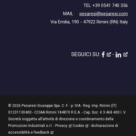
TEL +39 0541 740 356
MAIL
pesaresi@pesaresi.com
Via Emilia, 190 - 47922 Rimini (RN) Italy
SEGUICI SU:
-
© 2026 Pesaresi Giuseppe Spa. C. F. - p. IVA - Reg. Imp. Rimini (IT)
01231130400 - CCIAA Rimini 184870 R.E.A. - Cap. Soc. € 3.468.400 I. V.
Società soggetta all’attività di direzione e coordinamento della
Promozioni Industriali s.r.l. -
Privacy
Cookie
-
dichiarazione di
accessibilità e feedback